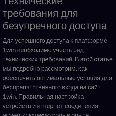
Технические
требования для
безупречного доступа
Для успешного доступа к платформе
1win необходимо учесть ряд
технических требований. В этой статье
мы подробно рассмотрим, как
обеспечить оптимальные условия для
беспрепятственного входа на сайт
1win. Правильная настройка
устройств и интернет-соединения
играет ключевую роль в опыте