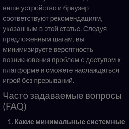
ваше устройство и браузер
соответствуют рекомендациям,
указанным в этой статье. Следуя
предложенным шагам, вы
минимизируете вероятность
возникновения проблем с доступом к
платформе и сможете наслаждаться
игрой без прерываний.
Часто задаваемые вопросы
(FAQ)
Какие минимальные системные