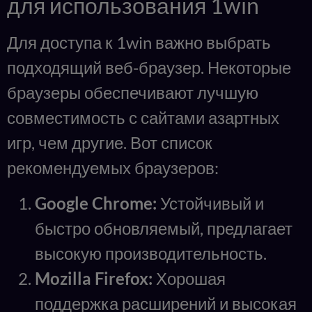
для использования 1win
Для доступа к 1win важно выбрать
подходящий веб-браузер. Некоторые
браузеры обеспечивают лучшую
совместимость с сайтами азартных
игр, чем другие. Вот список
рекомендуемых браузеров:
Google Chrome:
Устойчивый и
быстро обновляемый, предлагает
высокую производительность.
Mozilla Firefox:
Хорошая
поддержка расширений и высокая