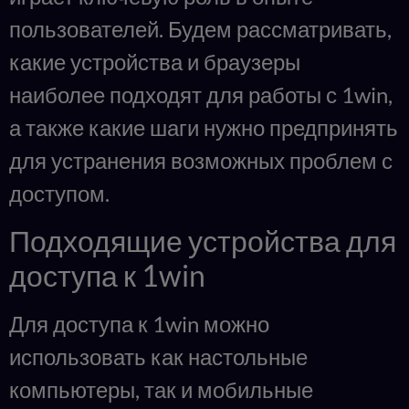
пользователей. Будем рассматривать,
какие устройства и браузеры
наиболее подходят для работы с 1win,
а также какие шаги нужно предпринять
для устранения возможных проблем с
доступом.
Подходящие устройства для
доступа к 1win
Для доступа к 1win можно
использовать как настольные
компьютеры, так и мобильные