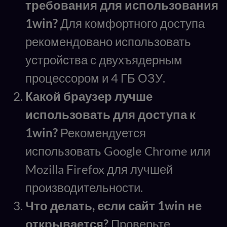
требования для использования
1win?
Для комфортного доступа
рекомендовано использовать
устройства с двухъядерным
процессором и 4 ГБ ОЗУ.
Какой браузер лучше
использовать для доступа к
1win?
Рекомендуется
использовать Google Chrome или
Mozilla Firefox для лучшей
производительности.
Что делать, если сайт 1win не
открывается?
Проверьте