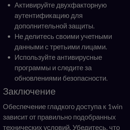
Активируйте двухфакторную
аутентификацию для
дополнительной защиты.
Не делитесь своими учетными
данными с третьими лицами.
Используйте антивирусные
программы и следите за
обновлениями безопасности.
Заключение
Обеспечение гладкого доступа к 1win
зависит от правильно подобранных
технических условий. Убедитесь, что