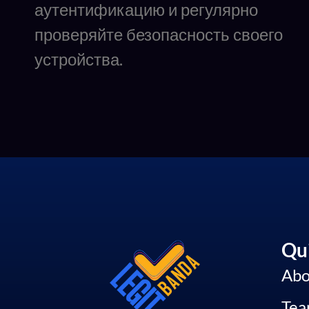
аутентификацию и регулярно
проверяйте безопасность своего
устройства.
Qui
Abo
Te