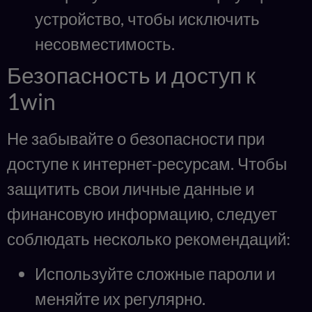
устройство, чтобы исключить
несовместимость.
Безопасность и доступ к
1win
Не забывайте о безопасности при
доступе к интернет-ресурсам. Чтобы
защитить свои личные данные и
финансовую информацию, следует
соблюдать несколько рекомендаций:
Используйте сложные пароли и
меняйте их регулярно.