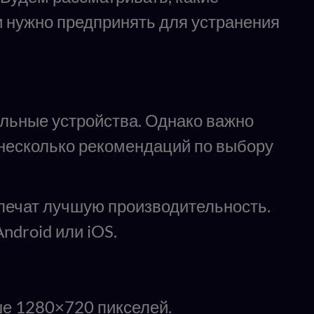
ги нужно предпринять для устранения
ильные устройства. Однако важно
 несколько рекомендаций по выбору
ечат лучшую производительность.
droid или iOS.
е 1280×720 пикселей.