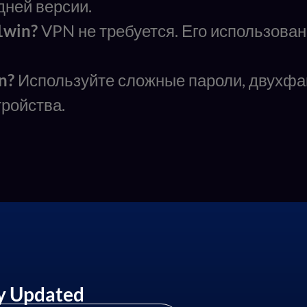
дней версии.
1win?
VPN не требуется. Его использова
n?
Используйте сложные пароли, двухфа
тройства.
y Updated