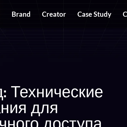
m
Brand
Creator
Case Study
C
д: Технические
ния для
чного доступа