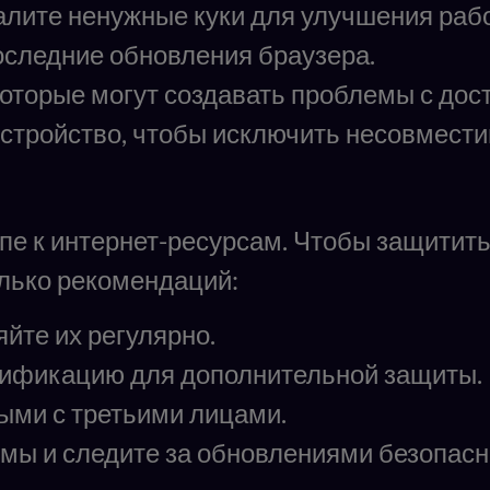
алите ненужные куки для улучшения рабо
последние обновления браузера.
оторые могут создавать проблемы с дос
стройство, чтобы исключить несовмести
упе к интернет-ресурсам. Чтобы защитит
лько рекомендаций:
йте их регулярно.
тификацию для дополнительной защиты.
ыми с третьими лицами.
мы и следите за обновлениями безопасн