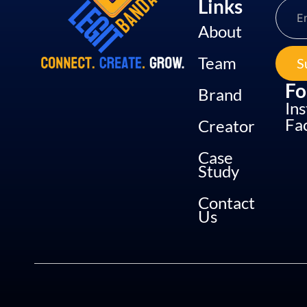
Links
About
Team
S
Fo
Brand
In
Fa
Creator
Case
Study
Contact
Us