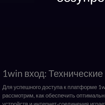
1win вход: Технические
Для успешного доступа к платформе 1wi
рассмотрим, как обеспечить оптимальн
устройств и интернет-соединения играе