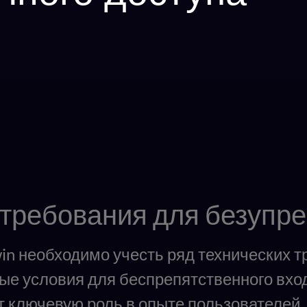
 требования для безупре
n необходимо учесть ряд технических т
ые условия для беспрепятственного вход
т ключевую роль в опыте пользователей.