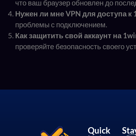
что ваш браузер обновлен до после
Нужен ли мне VPN для доступа к 
проблемы с подключением.
Как защитить свой аккаунт на 1wi
проверяйте безопасность своего ус
Quick
Sta