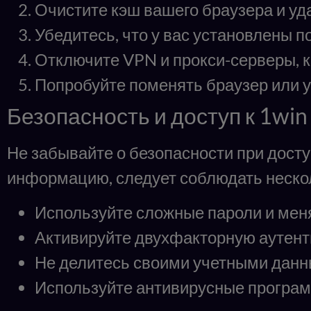
Очистите кэш вашего браузера и уд
Убедитесь, что у вас установлены 
Отключите VPN и прокси-серверы, к
Попробуйте поменять браузер или у
Безопасность и доступ к 1win
Не забывайте о безопасности при дост
информацию, следует соблюдать неско
Используйте сложные пароли и меня
Активируйте двухфакторную аутен
Не делитесь своими учетными данн
Используйте антивирусные програм