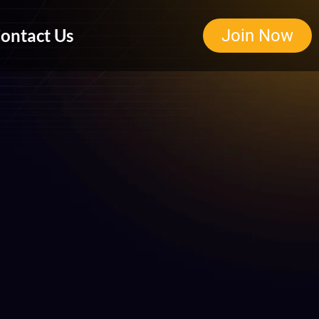
ontact Us
Join Now