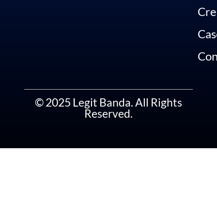
Cre
Cas
Con
© 2025 Legit Banda. All Rights
Reserved.