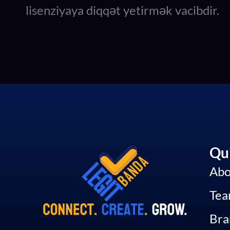
lisenziyaya diqqət yetirmək vacibdir.
Qui
Abo
Te
Bra