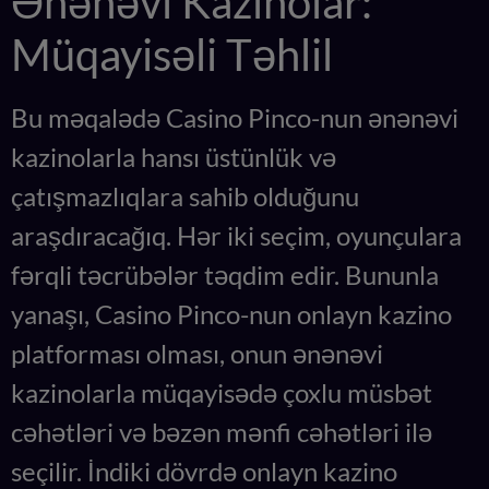
Ənənəvi Kazinolar:
Müqayisəli Təhlil
Bu məqalədə Casino Pinco-nun ənənəvi
kazinolarla hansı üstünlük və
çatışmazlıqlara sahib olduğunu
araşdıracağıq. Hər iki seçim, oyunçulara
fərqli təcrübələr təqdim edir. Bununla
yanaşı, Casino Pinco-nun onlayn kazino
platforması olması, onun ənənəvi
kazinolarla müqayisədə çoxlu müsbət
cəhətləri və bəzən mənfi cəhətləri ilə
seçilir. İndiki dövrdə onlayn kazino