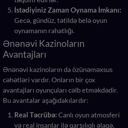
İstədiyiniz Zaman Oynama İmkanı:
Gecə, gündüz, tətildə belə oyun
oynamanın rahatlığı.
Ənənəvi Kazinoların
Avantajları
Ənənəvi kazinoların da özünəməxsus
cəhətləri vardır. Onların bir çox
avantajları oyunçuları cəlb etməkdədir.
Bu avantalar aşağıdakılardır:
Real Təcrübə:
Canlı oyun atmosferi
və real insanlar ilə qarşılıqlı əlaqə.