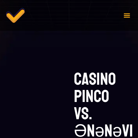
Case 
Contact Us
Casino
Pinco
vs.
Ənənəvi