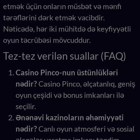
etmək üçün onların müsbət və mənfi
tərəflərini dərk etmək vacibdir.
Nəticədə, hər iki mühitdə də keyfiyyətli
oyun təcrübəsi mövcuddur.
Tez-tez verilən suallar (FAQ)
Casino Pinco-nun üstünlükləri
nədir?
Casino Pinco, əlçatanlıq, geniş
oyun çeşidi və bonus imkanları ilə
seçilir.
Ənənəvi kazinoların əhəmiyyəti
nədir?
Canlı oyun atmosferi və sosial
əlaqələr yaratma imkanı təqdim