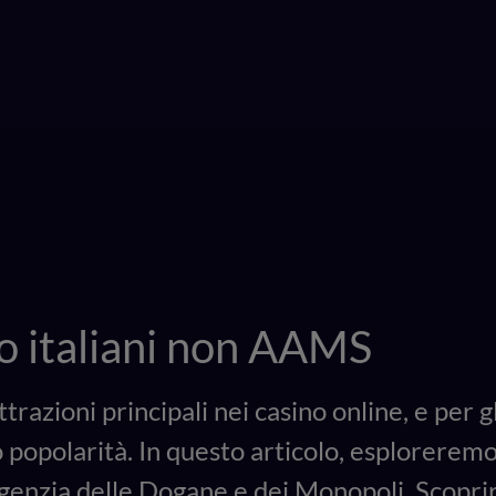
no italiani non AAMS
azioni principali nei casino online, e per gli
polarità. In questo articolo, esploreremo qu
’Agenzia delle Dogane e dei Monopoli. Scopri