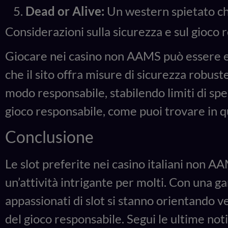
Dead or Alive:
Un western spietato che a
Considerazioni sulla sicurezza e sul gioco 
Giocare nei casino non AAMS può essere ecc
che il sito offra misure di sicurezza robust
modo responsabile, stabilendo limiti di spes
gioco responsabile, come puoi trovare in q
Conclusione
Le slot preferite nei casino italiani non AA
un’attività intrigante per molti. Con una g
appassionati di slot si stanno orientando 
del gioco responsabile. Segui le ultime not