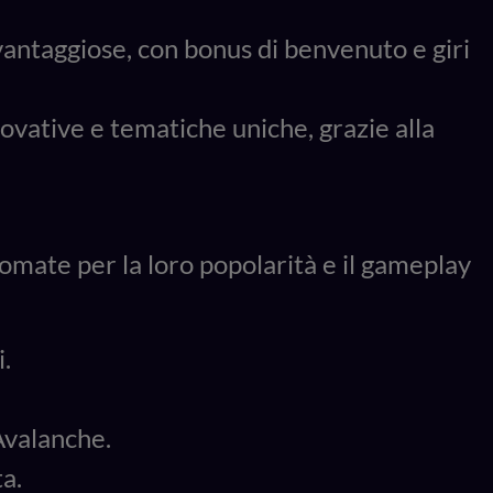
antaggiose, con bonus di benvenuto e giri
vative e tematiche uniche, grazie alla
nomate per la loro popolarità e il gameplay
i.
 Avalanche.
a.