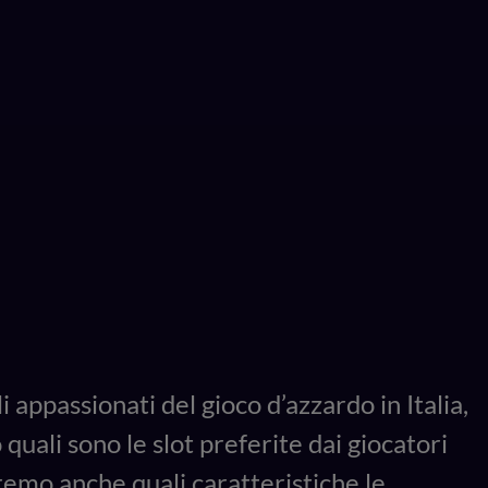
 appassionati del gioco d’azzardo in Italia,
ali sono le slot preferite dai giocatori
remo anche quali caratteristiche le