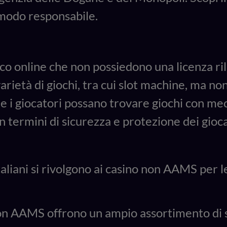
 modo responsabile.
o online che non possiedono una licenza ril
varietà di giochi, tra cui slot machine, ma 
he i giocatori possano trovare giochi con m
n termini di sicurezza e protezione dei gioca
italiani si rivolgono ai casino non AAMS per l
on AAMS offrono un ampio assortimento di sl