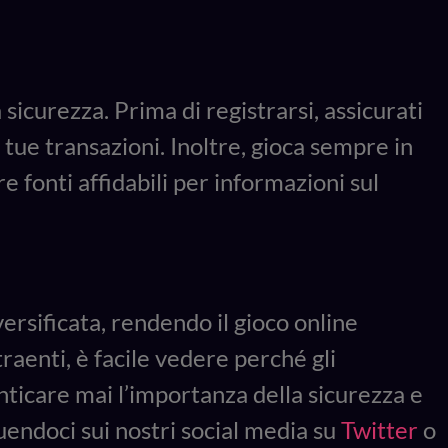
curezza. Prima di registrarsi, assicurati
 tue transazioni. Inoltre, gioca sempre in
e fonti affidabili per informazioni sul
ersificata, rendendo il gioco online
raenti, è facile vedere perché gli
nticare mai l’importanza della sicurezza e
uendoci sui nostri social media su
Twitter
o