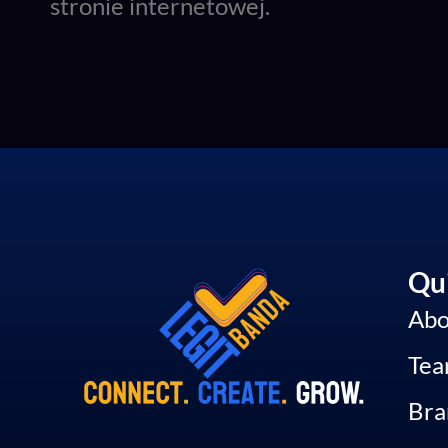
stronie internetowej.
Qui
Abo
Te
Bra