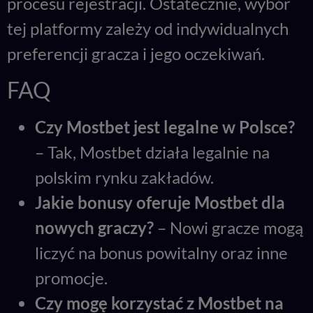
procesu rejestracji. Ostatecznie, wybór
tej platformy zależy od indywidualnych
preferencji gracza i jego oczekiwań.
FAQ
Czy Mostbet jest legalne w Polsce?
– Tak, Mostbet działa legalnie na
polskim rynku zakładów.
Jakie bonusy oferuje Mostbet dla
nowych graczy?
– Nowi gracze mogą
liczyć na bonus powitalny oraz inne
promocje.
Czy mogę korzystać z Mostbet na