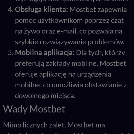
Obsługa klienta:
Mostbet zapewnia
pomoc użytkownikom poprzez czat
na żywo oraz e-mail, co pozwala na
szybkie rozwiązywanie problemów.
Mobilna aplikacja:
Dla tych, którzy
preferują zakłady mobilne, Mostbet
oferuje aplikację na urządzenia
mobilne, co umożliwia obstawianie z
dowolnego miejsca.
Wady Mostbet
Mimo licznych zalet, Mostbet ma