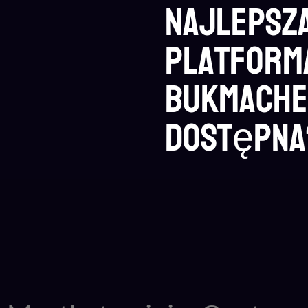
najlepsz
platform
bukmache
dostępna