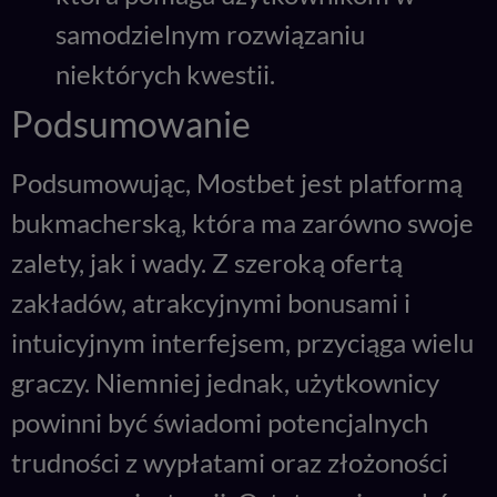
samodzielnym rozwiązaniu
niektórych kwestii.
Podsumowanie
Podsumowując, Mostbet jest platformą
bukmacherską, która ma zarówno swoje
zalety, jak i wady. Z szeroką ofertą
zakładów, atrakcyjnymi bonusami i
intuicyjnym interfejsem, przyciąga wielu
graczy. Niemniej jednak, użytkownicy
powinni być świadomi potencjalnych
trudności z wypłatami oraz złożoności