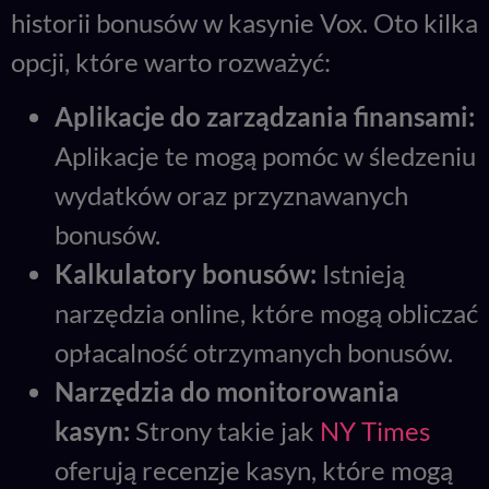
historii bonusów w kasynie Vox. Oto kilka
opcji, które warto rozważyć:
Aplikacje do zarządzania finansami:
Aplikacje te mogą pomóc w śledzeniu
wydatków oraz przyznawanych
bonusów.
Kalkulatory bonusów:
Istnieją
narzędzia online, które mogą obliczać
opłacalność otrzymanych bonusów.
Narzędzia do monitorowania
kasyn:
Strony takie jak
NY Times
oferują recenzje kasyn, które mogą