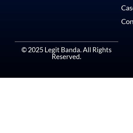
Cas
Con
© 2025 Legit Banda. All Rights
Reserved.