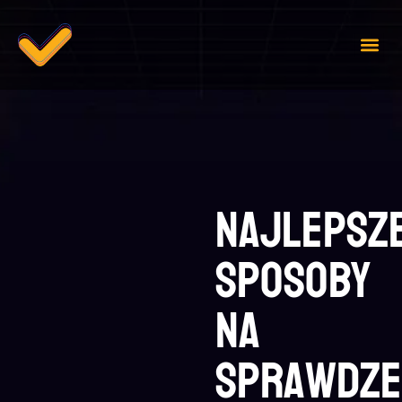
Case 
Contact Us
Najlepsz
sposoby
na
sprawdze