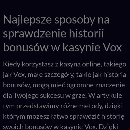
Najlepsze sposoby na
sprawdzenie historii
bonusów w kasynie Vox
Kiedy korzystasz z kasyna online, takiego
jak Vox, małe szczegóły, takie jak historia
bonusów, mogą mieć ogromne znaczenie
dla Twojego sukcesu w grze. W artykule
tym przedstawimy różne metody, dzięki
którym możesz łatwo sprawdzić historię
swoich bonusów w kasynie Vox. Dzięki