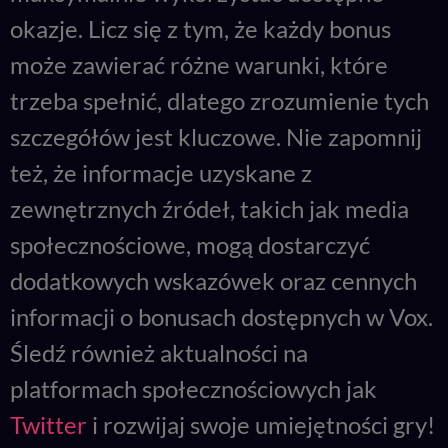
okazje. Licz się z tym, że każdy bonus
może zawierać różne warunki, które
trzeba spełnić, dlatego zrozumienie tych
szczegółów jest kluczowe. Nie zapomnij
też, że informacje uzyskane z
zewnętrznych źródeł, takich jak media
społecznościowe, mogą dostarczyć
dodatkowych wskazówek oraz cennych
informacji o bonusach dostępnych w Vox.
Śledź również aktualności na
platformach społecznościowych jak
Twitter
i rozwijaj swoje umiejętności gry!