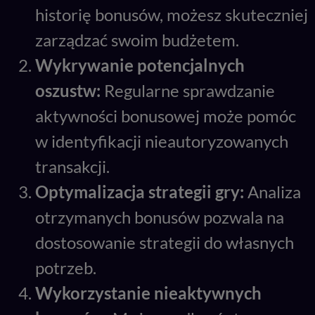
historię bonusów, możesz skuteczniej
zarządzać swoim budżetem.
Wykrywanie potencjalnych
oszustw:
Regularne sprawdzanie
aktywności bonusowej może pomóc
w identyfikacji nieautoryzowanych
transakcji.
Optymalizacja strategii gry:
Analiza
otrzymanych bonusów pozwala na
dostosowanie strategii do własnych
potrzeb.
Wykorzystanie nieaktywnych