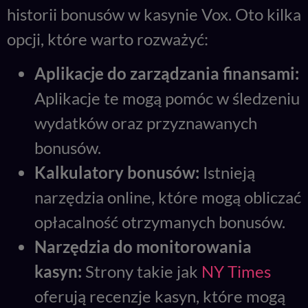
historii bonusów w kasynie Vox. Oto kilka
opcji, które warto rozważyć:
Aplikacje do zarządzania finansami:
Aplikacje te mogą pomóc w śledzeniu
wydatków oraz przyznawanych
bonusów.
Kalkulatory bonusów:
Istnieją
narzędzia online, które mogą obliczać
opłacalność otrzymanych bonusów.
Narzędzia do monitorowania
kasyn:
Strony takie jak
NY Times
oferują recenzje kasyn, które mogą