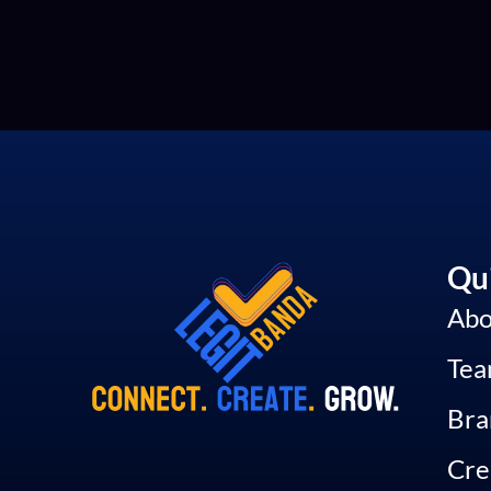
Qui
Abo
Te
Bra
Cre