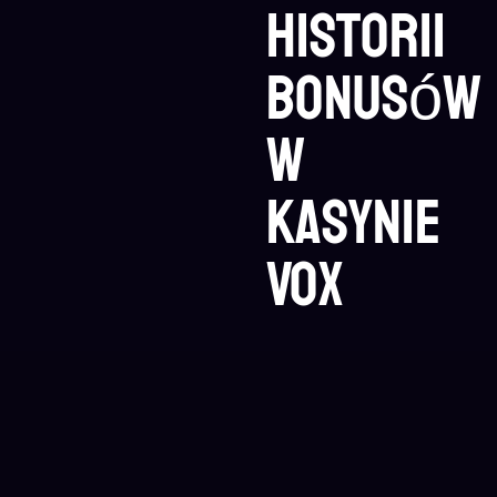
historii
bonusów
w
kasynie
Vox