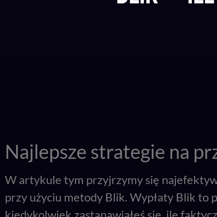
Najlepsze strategie na pr
W artykule tym przyjrzymy się najefektyw
przy użyciu metody Blik. Wypłaty Blik to 
kiedykolwiek zastanawiałeś się, ile faktyc