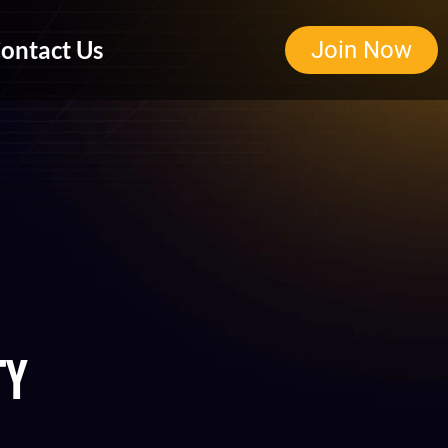
ontact Us
Join Now
ty