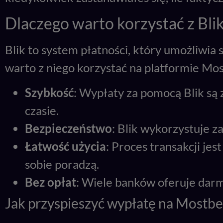
Dlaczego warto korzystać z Bli
Blik to system płatności, który umożliwia 
warto z niego korzystać na platformie Mos
Szybkość
: Wypłaty za pomocą Blik są
czasie.
Bezpieczeństwo
: Blik wykorzystuje 
Łatwość użycia
: Proces transakcji je
sobie poradzą.
Bez opłat
: Wiele banków oferuje darm
Jak przyspieszyć wypłatę na Mostbe