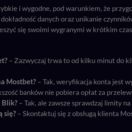
ybkie i wygodne, pod warunkiem, że przygot
 dokładność danych oraz unikanie czynnikó
eszyć się swoimi wygranymi w krótkim czas
et?
– Zazwyczaj trwa to od kilku minut do ki
na Mostbet?
– Tak, weryfikacja konta jest 
szość banków nie pobiera opłat za przelewy
 Blik?
– Tak, ale zawsze sprawdzaj limity na
ą się?
– Skontaktuj się z obsługą klienta Mos