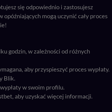
ujesz się odpowiednio i zastosujesz
w opóźniających mogą uczynić cały proces
ie!
lku godzin, w zależności od różnych
wymagana, aby przyspieszyć proces wypłaty.
 Blik.
 wypłaty w swoim profilu.
tbet, aby uzyskać więcej informacji.