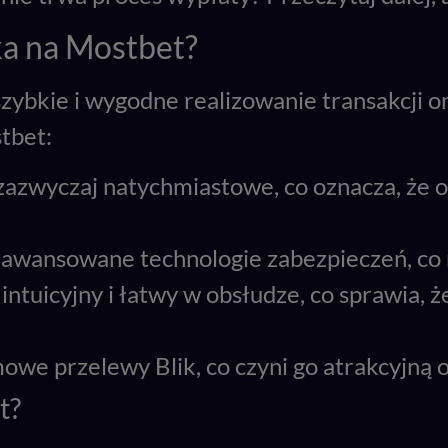
ka na Mostbet?
szybkie i wygodne realizowanie transakcji o
tbet:
 zazwyczaj natychmiastowe, co oznacza, że 
zaawansowane technologie zabezpieczeń, co 
st intuicyjny i łatwy w obsłudze, co sprawia
owe przelewy Blik, co czyni go atrakcyjną o
t?