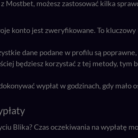
z Mostbet, możesz zastosować kilka sprawdz
oje konto jest zweryfikowane. To kluczowy
ystkie dane podane w profilu są poprawne, 
ciej będziesz korzystać z tej metody, tym b
 dokonywać wypłat w godzinach, gdy mało os
ypłaty
ciu Blika? Czas oczekiwania na wypłatę może