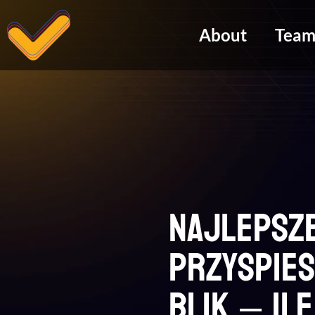
About
Tea
Najlepsze
przyspies
blik – il