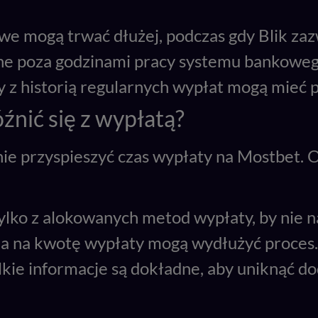
 mogą trwać dłużej, podczas gdy Blik zazwy
e poza godzinami pracy systemu bankoweg
z historią regularnych wypłat mogą mieć pri
óźnić się z wypłatą?
e przyspieszyć czas wypłaty na Mostbet. O
ylko z alokowanych metod wypłaty, by nie
 na kwotę wypłaty mogą wydłużyć proces. 
lkie informacje są dokładne, aby uniknąć d