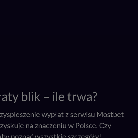
ty blik – ile trwa?
rzyspieszenie wypłat z serwisu Mostbet
 zyskuje na znaczeniu w Polsce. Czy
 aby poznać wszystkie szczegóły!