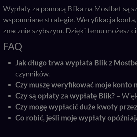
Wypłaty za pomocą Blika na Mostbet są sz
wspomniane strategie. Weryfikacja konta,
znacznie szybszym. Dzięki temu możesz ci
FAQ
Jak długo trwa wypłata Blik z Mostb
czynników.
Czy muszę weryfikować moje konto 
Czy są opłaty za wypłatę Blik?
– Więk
Czy mogę wypłacić duże kwoty przez
Co robić, jeśli moje wypłaty opóźniaj