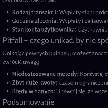
Rodzaj transakcji:
Wypłaty standardowe
Godzina zlecenia:
Wypłaty realizowan
Stan konta użytkownika:
Użytkownicy 
Pitfall – czego unikać, by nie sp
Unikając pewnych pułapek, możesz znaczni
zwrócić uwagę:
Niedostosowane metody:
Korzystaj t
Zbyt duże kwoty:
Czasem ograniczenia
Błędy w danych:
Upewnij się, że wsze
Podsumowanie