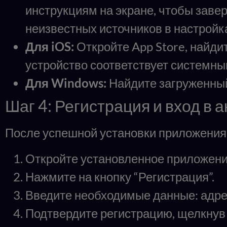
инструкциям на экране, чтобы заве
неизвестных источников в настройк
Для iOS:
Откройте App Store, найди
устройство соответствует системн
Для Windows:
Найдите загруженный
Шаг 4: Регистрация и вход в а
После успешной установки приложения в
Откройте установленное приложени
Нажмите на кнопку “Регистрация”.
Введите необходимые данные: адре
Подтвердите регистрацию, щелкнув 