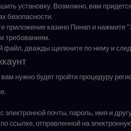
ршить установку. Возможно, вам придетс
ах безопасности.
те приложение казино Пинап и нажмите “З
ым требованиям.
 файл, дважды щелкните по нему и следу
ккаунт
ам нужно будет пройти процедуру регис
е.
с электронной почты, пароль, имя и др
по ссылке, отправленной на электронную