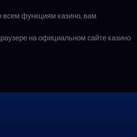
о всем функциям казино, вам
 браузере на официальном сайте казино