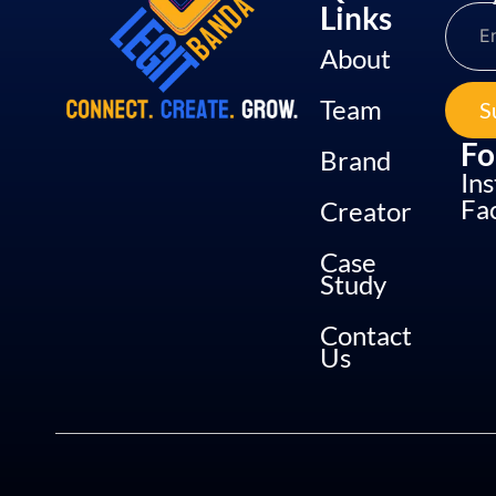
Links
About
Team
S
Fo
Brand
In
Fa
Creator
Case
Study
Contact
Us