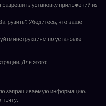
я разрешить установку приложений из
агрузить”. Убедитесь, что ваше
йте инструкциям по установке.
трации. Для этого:
угую запрашиваемую информацию.
 почту.