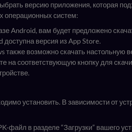
ыбрать версию приложения, которая подх
х операционных систем:
базе Android, вам будет предложено скач
d доступна версия из App Store.
s также возможно скачать настольную в
е на соответствующую кнопку для скачи
тройстве.
димо установить. В зависимости от устр
K-файл в разделе “Загрузки” вашего уст