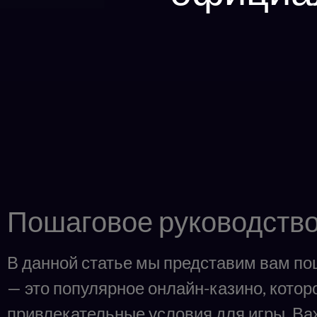
Пошаговое руководство
В данной статье мы представим вам по
— это популярное онлайн-казино, котор
привлекательные условия для игры. Ва