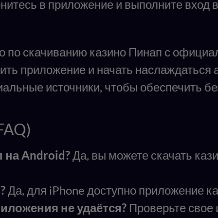
нитесь в приложение и выполните вход в 
 по скачиванию казино Пинап с официа
ить приложение и начать наслаждаться а
иальные источники, чтобы обеспечить бе
FAQ)
 на Android?
Да, вы можете скачать каз
?
Да, для iPhone доступно приложение ка
риложения не удаётся?
Проверьте свое 