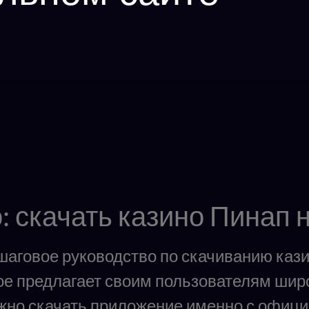
: скачать казино Пинап
шаговое руководство по скачиванию кази
ое предлагает своим пользователям шир
жно скачать приложение именно с официа