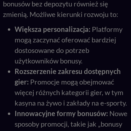
bonusów bez depozytu również się
zmienią. Możliwe kierunki rozwoju to:
Większa personalizacja:
Platformy
mogą zaczynać oferować bardziej
dostosowane do potrzeb
użytkowników bonusy.
Rozszerzenie zakresu dostępnych
gier:
Promocje mogą obejmować
więcej różnych kategorii gier, w tym
kasyna na żywo i zakłady na e-sporty.
Innowacyjne formy bonusów:
Nowe
sposoby promocji, takie jak „bonusy