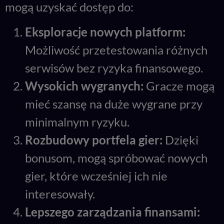
mogą uzyskać dostęp do:
Eksploracje nowych platform:
Możliwość przetestowania różnych
serwisów bez ryzyka finansowego.
Wysokich wygranych:
Gracze mogą
mieć szansę na duże wygrane przy
minimalnym ryzyku.
Rozbudowy portfela gier:
Dzięki
bonusom, mogą spróbować nowych
gier, które wcześniej ich nie
interesowały.
Lepszego zarządzania finansami: