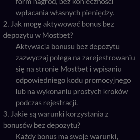
form nagród, bez konieczności
wpłacania własnych pieniędzy.
2. Jak mogę aktywować bonus bez
depozytu w Mostbet?
Aktywacja bonusu bez depozytu
zazwyczaj polega na zarejestrowaniu
się na stronie Mostbet i wpisaniu
odpowiedniego kodu promocyjnego
lub na wykonaniu prostych kroków
podczas rejestracji.
3. Jakie są warunki korzystania z
bonusów bez depozytu?
Każdy bonus ma swoje warunki,