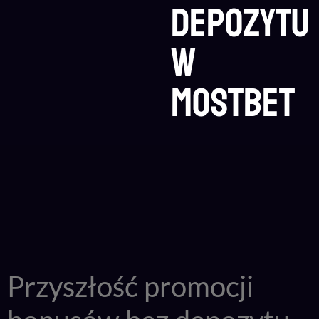
depozytu
w
Mostbet
Przyszłość promocji