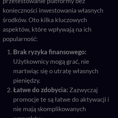
przetestowanie platformy bez
konieczności inwestowania własnych
środków. Oto kilka kluczowych
aspektów, które wpływają na ich
popularność:
Brak ryzyka finansowego:
Użytkownicy mogą grać, nie
martwiąc się o utratę własnych
pieniędzy.
Łatwe do zdobycia:
Zazwyczaj
promocje te są łatwe do aktywacji i
nie mają skomplikowanych