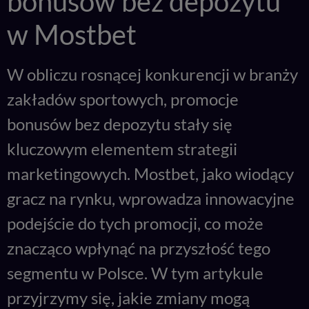
bonusów bez depozytu
w Mostbet
W obliczu rosnącej konkurencji w branży
zakładów sportowych, promocje
bonusów bez depozytu stały się
kluczowym elementem strategii
marketingowych. Mostbet, jako wiodący
gracz na rynku, wprowadza innowacyjne
podejście do tych promocji, co może
znacząco wpłynąć na przyszłość tego
segmentu w Polsce. W tym artykule
przyjrzymy się, jakie zmiany mogą