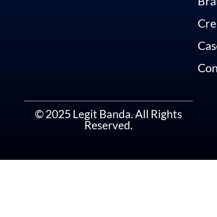
Bra
Cre
Cas
Con
© 2025 Legit Banda. All Rights
Reserved.