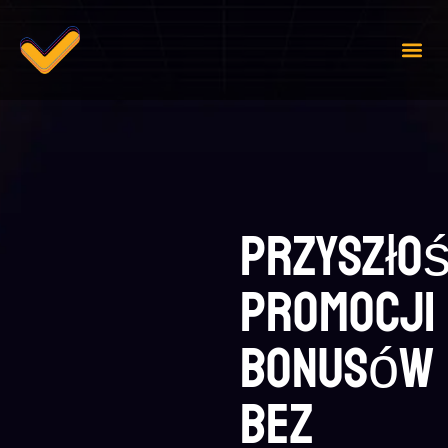
Case 
Contact Us
Przyszło
promocji
bonusów
bez