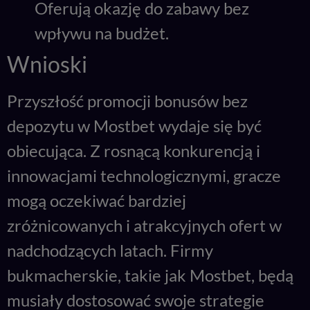
Oferują okazję do zabawy bez
wpływu na budżet.
Wnioski
Przyszłość promocji bonusów bez
depozytu w Mostbet wydaje się być
obiecująca. Z rosnącą konkurencją i
innowacjami technologicznymi, gracze
mogą oczekiwać bardziej
zróżnicowanych i atrakcyjnych ofert w
nadchodzących latach. Firmy
bukmacherskie, takie jak Mostbet, będą
musiały dostosować swoje strategie