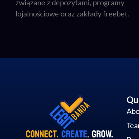
związane z depozytami, programy
lojalnościowe oraz zakłady freebet.
Qui
Abo
Te