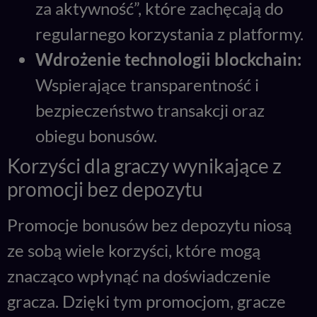
za aktywność”, które zachęcają do
regularnego korzystania z platformy.
Wdrożenie technologii blockchain:
Wspierające transparentność i
bezpieczeństwo transakcji oraz
obiegu bonusów.
Korzyści dla graczy wynikające z
promocji bez depozytu
Promocje bonusów bez depozytu niosą
ze sobą wiele korzyści, które mogą
znacząco wpłynąć na doświadczenie
gracza. Dzięki tym promocjom, gracze