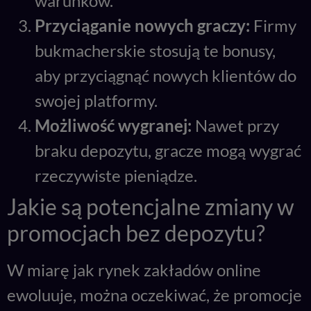
warunków.
Przyciąganie nowych graczy:
Firmy
bukmacherskie stosują te bonusy,
aby przyciągnąć nowych klientów do
swojej platformy.
Możliwość wygranej:
Nawet przy
braku depozytu, gracze mogą wygrać
rzeczywiste pieniądze.
Jakie są potencjalne zmiany w
promocjach bez depozytu?
W miarę jak rynek zakładów online
ewoluuje, można oczekiwać, że promocje