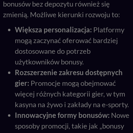
bonusów bez depozytu również się
zmienią. Możliwe kierunki rozwoju to:
Większa personalizacja:
Platformy
mogą zaczynać oferować bardziej
dostosowane do potrzeb
użytkowników bonusy.
Rozszerzenie zakresu dostępnych
gier:
Promocje mogą obejmować
więcej różnych kategorii gier, w tym
kasyna na żywo i zakłady na e-sporty.
Innowacyjne formy bonusów:
Nowe
sposoby promocji, takie jak „bonusy