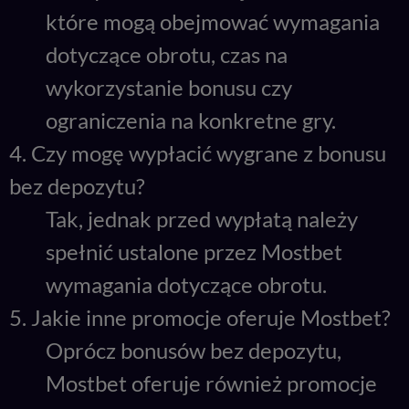
które mogą obejmować wymagania
dotyczące obrotu, czas na
wykorzystanie bonusu czy
ograniczenia na konkretne gry.
4. Czy mogę wypłacić wygrane z bonusu
bez depozytu?
Tak, jednak przed wypłatą należy
spełnić ustalone przez Mostbet
wymagania dotyczące obrotu.
5. Jakie inne promocje oferuje Mostbet?
Oprócz bonusów bez depozytu,
Mostbet oferuje również promocje