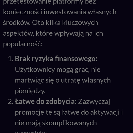
przetestowanie platformy bez
konieczności inwestowania własnych
środków. Oto kilka kluczowych
aspektów, które wpływają na ich
popularność:
Brak ryzyka finansowego:
Użytkownicy mogą grać, nie
martwiąc się o utratę własnych
pieniędzy.
Łatwe do zdobycia:
Zazwyczaj
promocje te są łatwe do aktywacji i
nie mają skomplikowanych