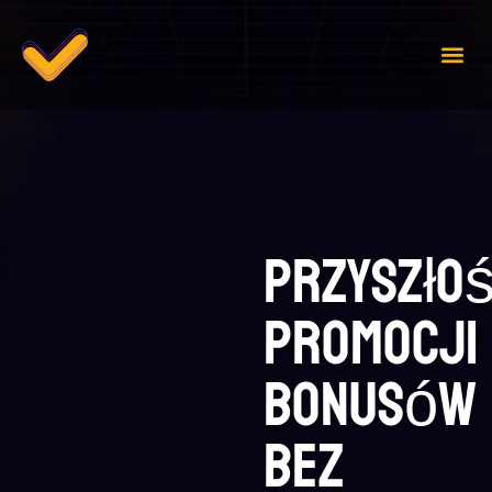
Case 
Contact Us
Przyszło
promocji
bonusów
bez