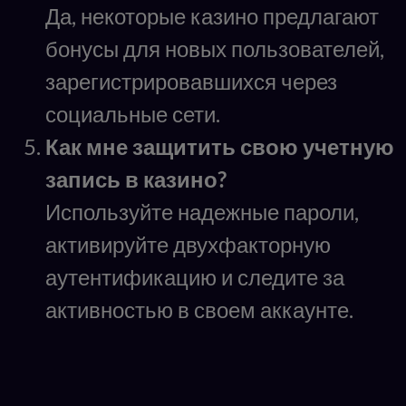
Да, некоторые казино предлагают
бонусы для новых пользователей,
зарегистрировавшихся через
социальные сети.
Как мне защитить свою учетную
запись в казино?
Используйте надежные пароли,
активируйте двухфакторную
аутентификацию и следите за
активностью в своем аккаунте.