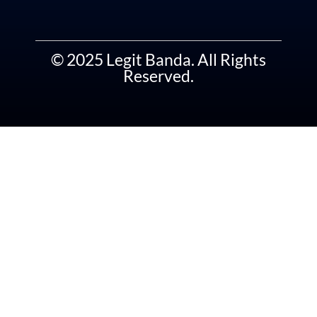
© 2025 Legit Banda. All Rights
Reserved.