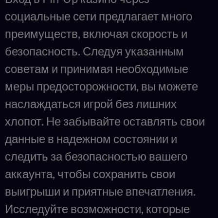
социальные сети предлагает много
преимуществ, включая скорость и
безопасность. Следуя указанным
советам и принимая необходимые
меры предосторожности, вы можете
наслаждаться игрой без лишних
хлопот. Не забывайте оставлять свои
данные в надежном состоянии и
следить за безопасностью вашего
аккаунта, чтобы сохранить свои
выигрыши и приятные впечатления.
Исследуйте возможности, которые