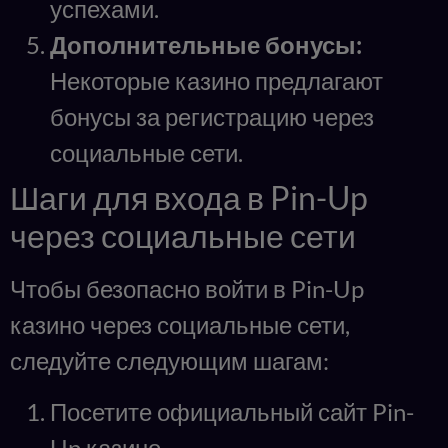
успехами.
Дополнительные бонусы:
Некоторые казино предлагают
бонусы за регистрацию через
социальные сети.
Шаги для входа в Pin-Up
через социальные сети
Чтобы безопасно войти в Pin-Up
казино через социальные сети,
следуйте следующим шагам:
Посетите официальный сайт Pin-
Up казино.