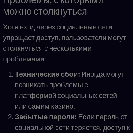
можно столкнуться
Хотя вход через социальные сети
упрощает доступ, пользователи могут
столкнуться с несколькими
проблемами:
Технические сбои:
Иногда могут
возникать проблемы с
платформой социальных сетей
или самим казино.
Забытые пароли:
Если пароль от
социальной сети теряется, доступ к