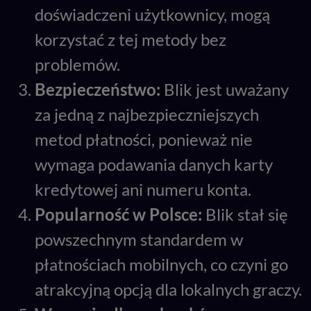
doświadczeni użytkownicy, mogą
korzystać z tej metody bez
problemów.
Bezpieczeństwo:
Blik jest uważany
za jedną z najbezpieczniejszych
metod płatności, ponieważ nie
wymaga podawania danych karty
kredytowej ani numeru konta.
Popularność w Polsce:
Blik stał się
powszechnym standardem w
płatnościach mobilnych, co czyni go
atrakcyjną opcją dla lokalnych graczy.