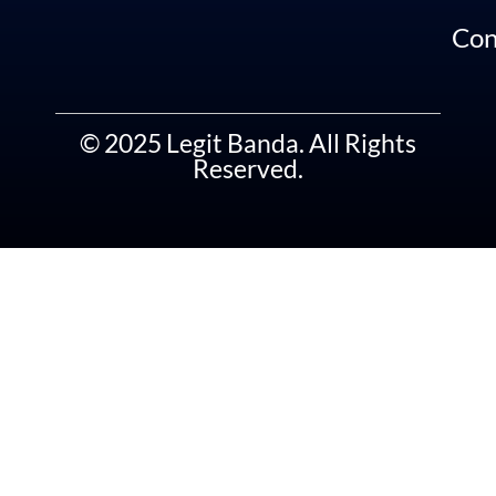
Con
© 2025 Legit Banda. All Rights
Reserved.