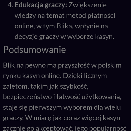
Edukacja graczy:
Zwiększenie
wiedzy na temat metod płatności
online, w tym Blika, wpłynie na
decyzje graczy w wyborze kasyn.
Podsumowanie
Blik na pewno ma przyszłość w polskim
rynku kasyn online. Dzięki licznym
zaletom, takim jak szybkość,
bezpieczeństwo i łatwość użytkowania,
staje się pierwszym wyborem dla wielu
graczy. W miarę jak coraz więcej kasyn
zacznie go akceptować, jego popularność