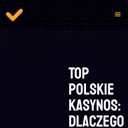
Case 
Contact Us
Top
Polskie
Kasynos:
Dlaczego