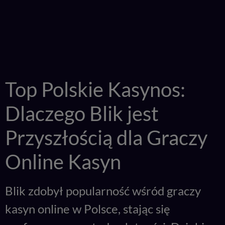
Top Polskie Kasynos:
Dlaczego Blik jest
Przyszłością dla Graczy
Online Kasyn
Blik zdobył popularność wśród graczy
kasyn online w Polsce, stając się