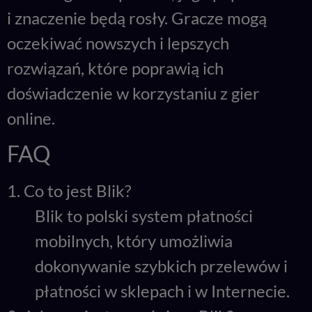
i znaczenie będą rosły. Gracze mogą
oczekiwać nowszych i lepszych
rozwiązań, które poprawią ich
doświadczenie w korzystaniu z gier
online.
FAQ
1. Co to jest Blik?
Blik to polski system płatności
mobilnych, który umożliwia
dokonywanie szybkich przelewów i
płatności w sklepach i w Internecie.