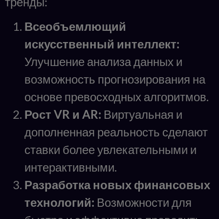
тренды:
Всеобъемлющий
искусственный интеллект:
Улучшение анализа данных и
возможность прогнозирования на
основе превосходных алгоритмов.
Рост VR и AR:
Виртуальная и
дополненная реальность сделают
ставки более увлекательными и
интерактивными.
Разработка новых финансовых
технологий:
Возможности для