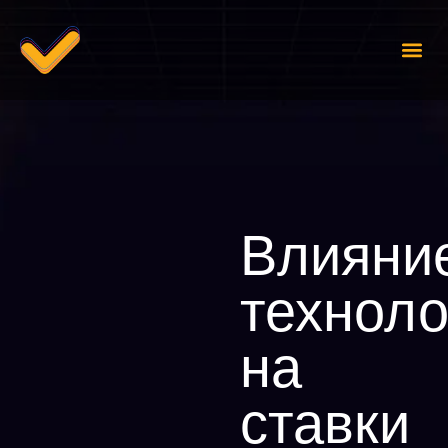
Case 
Contact Us
Влияни
техноло
на
ставки