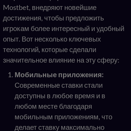
Mostbet, внедряют новейшие
достижения, чтобы предложить
игрокам более интересный и удобный
опыт. Вот несколько ключевых
технологий, которые сделали
значительное влияние на эту сферу:
Мобильные приложения:
Современные ставки стали
доступны в любое время и в
любом месте благодаря
мобильным приложениям, что
делает ставку максимально