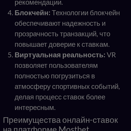
рекомендации.
Блокчейн:
Технологии блокчейн
обеспечивают надежность и
прозрачность транзакций, что
повышает доверие к ставкам.
Виртуальная реальность:
VR
позволяет пользователям
полностью погрузиться в
атмосферу спортивных событий,
делая процесс ставок более
интересным.
Преимущества онлайн-ставок
на платформе Mostbet