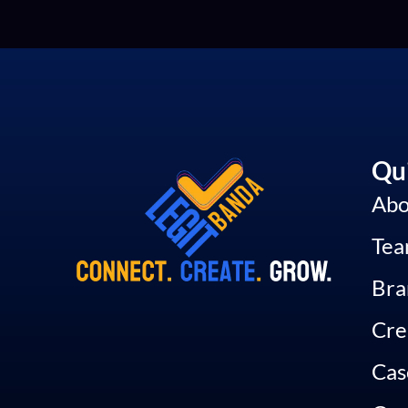
Qui
Abo
Te
Bra
Cre
Cas