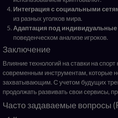
Интеграция с социальными сетя
из разных уголков мира.
Адаптация под индивидуальные 
поведенческом анализе игроков.
Заключение
Влияние технологий на ставки на спорт
современным инструментам, которые не 
захватывающим. С учетом будущих трен
продолжать развивать свои сервисы, п
Часто задаваемые вопросы (