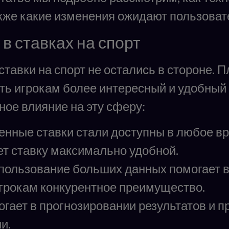
акже какие изменения ожидают пользова
в ставках на спорт
ставки на спорт не остались в стороне. 
ь игрокам более интересный и удобный 
ное влияние на эту сферу:
нные ставки стали доступны в любое вр
т ставку максимально удобной.
ользование больших данных помогает в
 игрокам конкурентное преимущество.
огает в прогнозировании результатов и 
и.