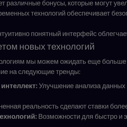
т различные бонусы, которые могут увел
еменных технологий обеспечивает безо
туитивно понятный интерфейс облегчает
четом новых технологий
ологиям мы можем ожидать еще больше и
ние на следующие тренды:
интеллект:
Улучшение анализа данных 
ненная реальность сделают ставки боле
ехнологий:
Возможности для быстро и 