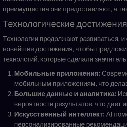
преимущества они предоставляют, а т
Технологические достижения 
Технологии продолжают развиваться, и 
новейшие достижения, чтобы предложит
технологий, которые сделали значитель
Мобильные приложения:
Совреме
мобильным приложениям, что делае
Большие данные и аналитика:
Исп
вероятности результатов, что дает
Искусственный интеллект:
AI пом
персонализированные рекомендаци