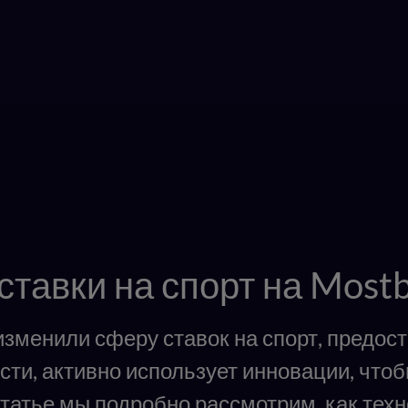
ставки на спорт на Most
зменили сферу ставок на спорт, предос
сти, активно использует инновации, что
татье мы подробно рассмотрим, как техно