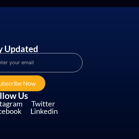
y Updated
ubscribe Now
llow Us
stagram
Twitter
cebook
Linkedin