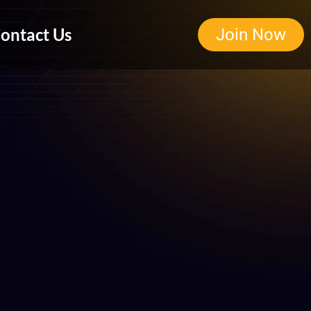
ontact Us
Join Now