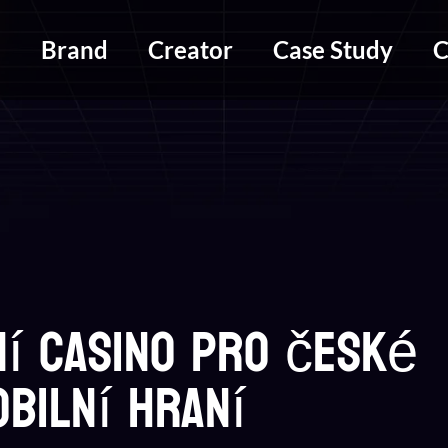
m
Brand
Creator
Case Study
C
ní casino pro české
bilní hraní