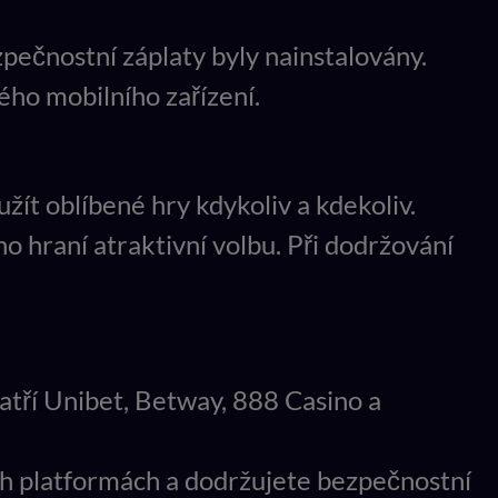
zpečnostní záplaty byly nainstalovány.
ho mobilního zařízení.
užít oblíbené hry kdykoliv a kdekoliv.
o hraní atraktivní volbu. Při dodržování
atří Unibet, Betway, 888 Casino a
ch platformách a dodržujete bezpečnostní