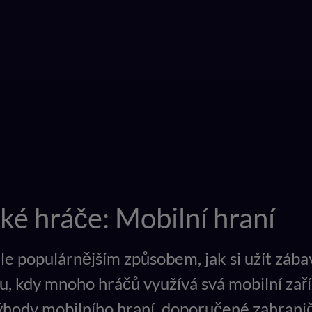
ké hráče: Mobilní hraní
le populárnějším způsobem, jak si užít zába
u, kdy mnoho hráčů využívá svá mobilní zaří
hody mobilního hraní, doporučené zahraničn