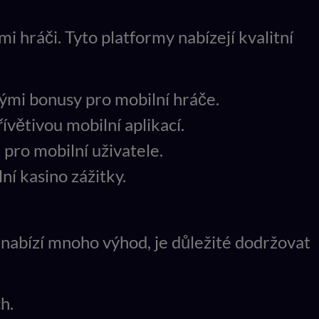
i hráči. Tyto platformy nabízejí kvalitní
lými bonusy pro mobilní hráče.
ívětivou mobilní aplikací.
pro mobilní uživatele.
ní kasino zážitky.
í nabízí mnoho výhod, je důležité dodržovat
h.