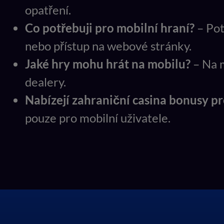
opatření.
Co potřebuji pro mobilní hraní?
– Pot
nebo přístup na webové stránky.
Jaké hry mohu hrát na mobilu?
– Na m
dealery.
Nabízejí zahraniční casina bonusy p
pouze pro mobilní uživatele.