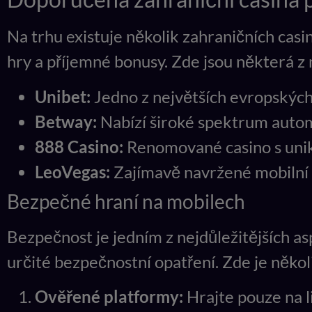
Na trhu existuje několik zahraničních casin
hry a příjemné bonusy. Zde jsou některá z 
Unibet:
Jedno z největších evropských 
Betway:
Nabízí široké spektrum automat
888 Casino:
Renomované casino s unik
LeoVegas:
Zajímavě navržené mobilní ca
Bezpečné hraní na mobilech
Bezpečnost je jedním z nejdůležitějších as
určité bezpečnostní opatření. Zde je několik
Ověřené platformy:
Hrajte pouze na l