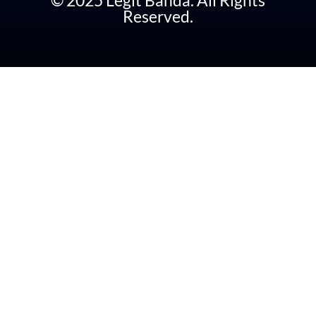
Reserved.