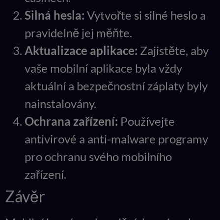
Silná hesla:
Vytvořte si silné heslo a
pravidelně jej měňte.
Aktualizace aplikace:
Zajistěte, aby
vaše mobilní aplikace byla vždy
aktuální a bezpečnostní záplaty byly
nainstalovány.
Ochrana zařízení:
Používejte
antivirové a anti-malware programy
pro ochranu svého mobilního
zařízení.
Závěr