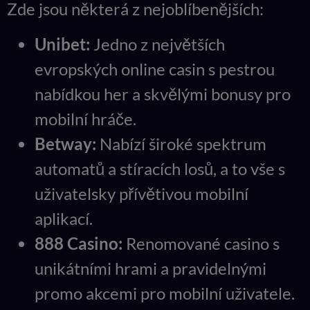
Zde jsou některá z nejoblíbenějších:
Unibet:
Jedno z největších
evropských online casin s pestrou
nabídkou her a skvělými bonusy pro
mobilní hráče.
Betway:
Nabízí široké spektrum
automatů a stíracích losů, a to vše s
uživatelsky přívětivou mobilní
aplikací.
888 Casino:
Renomované casino s
unikátními hrami a pravidelnými
promo akcemi pro mobilní uživatele.