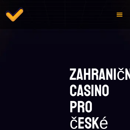
Case 
Contact Us
Zahranič
casino
pro
české