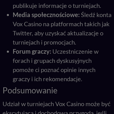
publikuje informacje o turniejach.
Media społecznościowe:
Śledź konta
Vox Casino na platformach takich jak
Twitter, aby uzyskać aktualizacje o
turniejach i promocjach.
Forum graczy:
Uczestniczenie w
forach i grupach dyskusyjnych
pomoże ci poznać opinie innych
graczy i ich rekomendacje.
Podsumowanie
Udział w turniejach Vox Casino może być
ekscytującą i dochodową przygodą, jeśli