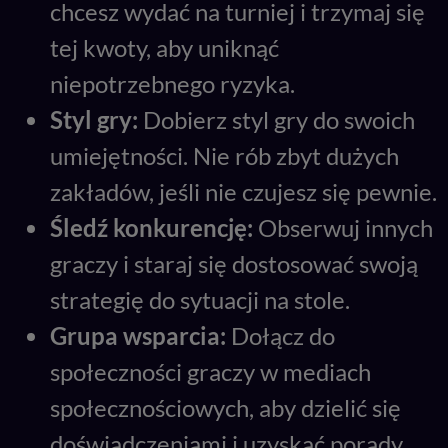
chcesz wydać na turniej i trzymaj się
tej kwoty, aby uniknąć
niepotrzebnego ryzyka.
Styl gry:
Dobierz styl gry do swoich
umiejętności. Nie rób zbyt dużych
zakładów, jeśli nie czujesz się pewnie.
Śledź konkurencję:
Obserwuj innych
graczy i staraj się dostosować swoją
strategię do sytuacji na stole.
Grupa wsparcia:
Dołącz do
społeczności graczy w mediach
społecznościowych, aby dzielić się
doświadczeniami i uzyskać porady.