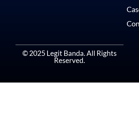
Cas
Con
© 2025 Legit Banda. All Rights
Reserved.