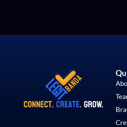
Qui
Abo
Te
Bra
Cre