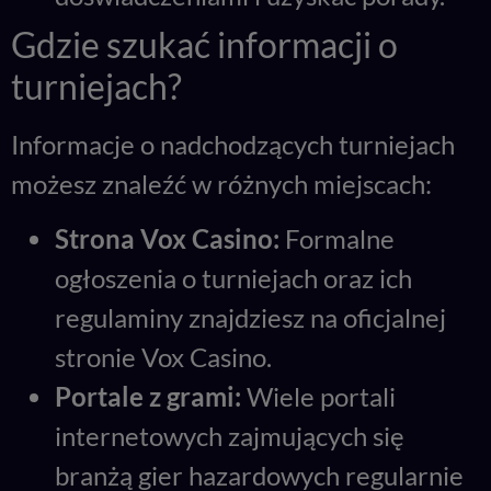
Gdzie szukać informacji o
turniejach?
Informacje o nadchodzących turniejach
możesz znaleźć w różnych miejscach:
Strona Vox Casino:
Formalne
ogłoszenia o turniejach oraz ich
regulaminy znajdziesz na oficjalnej
stronie Vox Casino.
Portale z grami:
Wiele portali
internetowych zajmujących się
branżą gier hazardowych regularnie